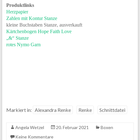
Produktlinks
Herzpapier
Zahlen mit Kontur Stanze
kleine Buchstaben Stanze, ausverkauft
Kärtchenbogen Hope Faith Love
„&“ Stanze
rotes Nymo Garn
Markiert in:
Alexandra Renke
Renke
Schnittdatei
Angela Wetzel
20. Februar 2021
Boxen
Keine Kommentare