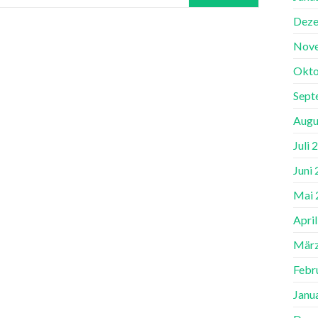
Deze
Nov
Okto
Sept
Augu
Juli 
Juni
Mai 
Apri
März
Febr
Janu