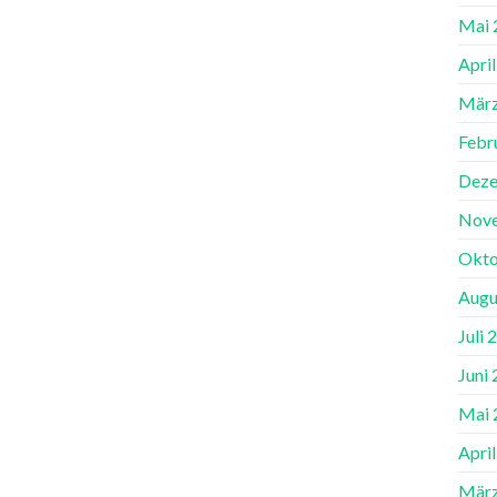
Mai 
Apri
März
Febr
Deze
Nov
Okto
Augu
Juli 
Juni
Mai 
Apri
März