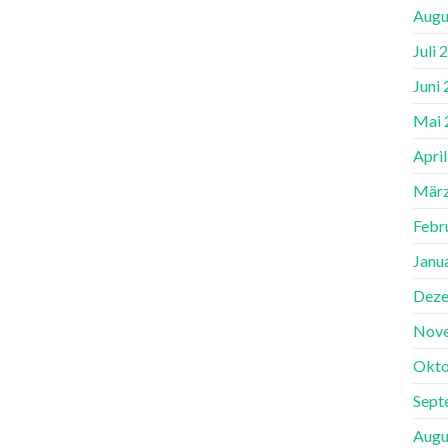
Augu
Juli 
Juni
Mai 
Apri
März
Febr
Janu
Deze
Nov
Okto
Sept
Augu