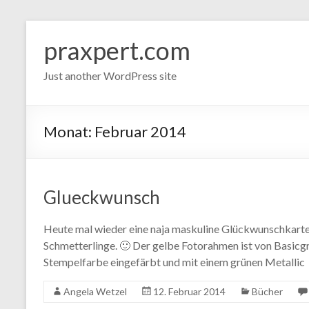
Zum
Inhalt
praxpert.com
springen
Just another WordPress site
Monat:
Februar 2014
Glueckwunsch
Heute mal wieder eine naja maskuline Glückwunschkarte.
Schmetterlinge. 🙂 Der gelbe Fotorahmen ist von Basicgr
Stempelfarbe eingefärbt und mit einem grünen Metallic
Angela Wetzel
12. Februar 2014
Bücher