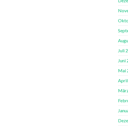
Deze
Nov
Okto
Sept
Augu
Juli 
Juni
Mai 
Apri
März
Febr
Janu
Deze