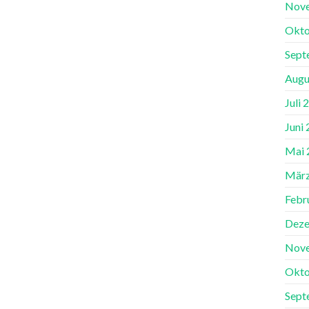
Nov
Okto
Sept
Augu
Juli 
Juni
Mai 
März
Febr
Deze
Nov
Okto
Sept