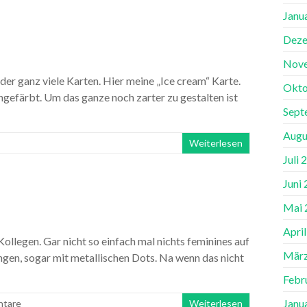
Janu
Deze
Nov
der ganz viele Karten. Hier meine „Ice cream“ Karte.
Okto
ngefärbt. Um das ganze noch zarter zu gestalten ist
Sept
Augu
Weiterlesen
Juli 
Juni
Mai 
Apri
ollegen. Gar nicht so einfach mal nichts feminines auf
März
ungen, sogar mit metallischen Dots. Na wenn das nicht
Febr
Janu
ntare
Weiterlesen