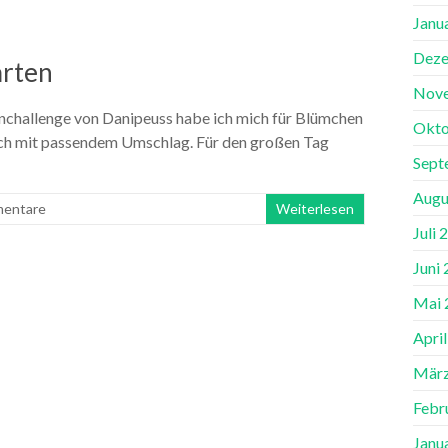
Janu
Deze
arten
Nov
enchallenge von Danipeuss habe ich mich für Blümchen
Okto
auch mit passendem Umschlag. Für den großen Tag
Sept
Augu
entare
Weiterlesen
Juli 
Juni
Mai 
Apri
März
Febr
Janu