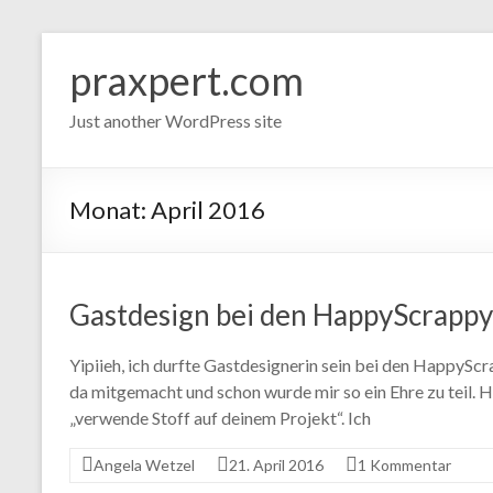
Zum
Inhalt
praxpert.com
springen
Just another WordPress site
Monat:
April 2016
Gastdesign bei den HappyScrappy
Yipiieh, ich durfte Gastdesignerin sein bei den HappyScr
da mitgemacht und schon wurde mir so ein Ehre zu teil. 
„verwende Stoff auf deinem Projekt“. Ich
Angela Wetzel
21. April 2016
1 Kommentar