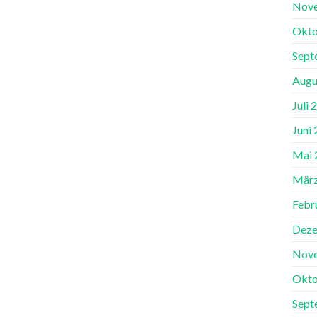
Nov
Okto
Sept
Augu
Juli 
Juni
Mai 
März
Febr
Deze
Nov
Okto
Sept