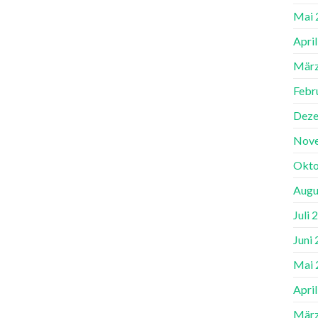
Mai 
Apri
März
Febr
Deze
Nov
Okto
Augu
Juli 
Juni
Mai 
Apri
März