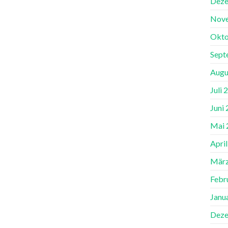
Deze
Nov
Okto
Sept
Augu
Juli 
Juni
Mai 
Apri
März
Febr
Janu
Deze