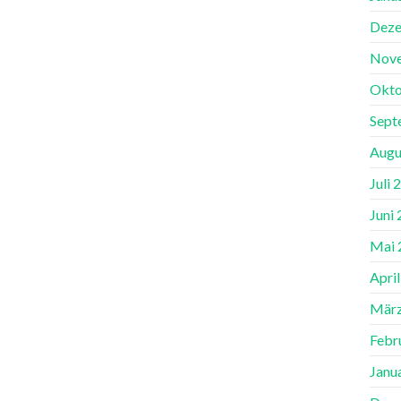
Deze
Nov
Okto
Sept
Augu
Juli 
Juni
Mai 
Apri
März
Febr
Janu