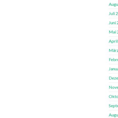
Augu
Juli 
Juni
Mai 
Apri
März
Febr
Janu
Deze
Nov
Okto
Sept
Augu