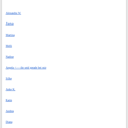
Alexandra W.
Jana
Martina
Melli
Nadine
Angela <—–ihr seid gerade bei mir
Silke
Anke K.
Karin
Andrea
Diana