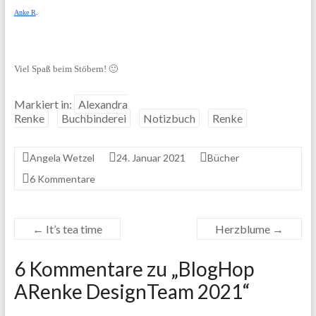
Anke R
.
Viel Spaß beim Stöbern! 🙂
Markiert in:
Alexandra
Renke
Buchbinderei
Notizbuch
Renke
Angela Wetzel
24. Januar 2021
Bücher
6 Kommentare
←
It’s tea time
Herzblume
→
6 Kommentare zu „
BlogHop
ARenke DesignTeam 2021
“