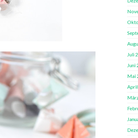
Deze
Nov
Okto
Sept
Augu
Juli 
Juni
Mai 
Apri
März
Febr
Janu
Deze