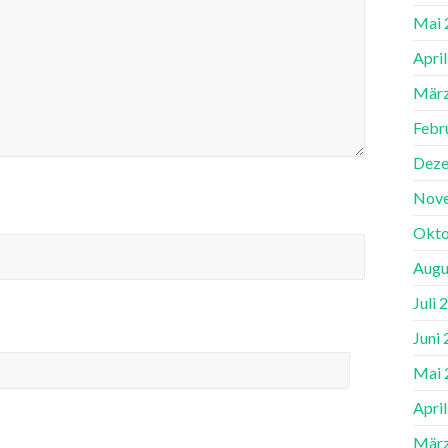
Mai 
Apri
März
Febr
Deze
Nov
Okto
Augu
Juli 
Juni
Mai 
Apri
März