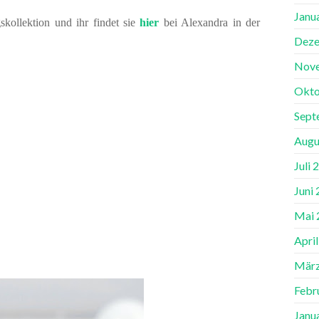
Janu
kollektion und ihr findet sie
hier
bei Alexandra in der
Deze
Nov
Okto
Sept
Augu
Juli 
Juni
Mai 
Apri
März
Febr
Janu