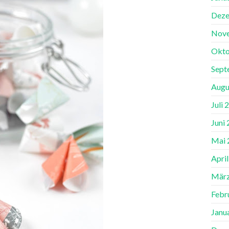
Deze
Nov
Okto
Sept
Augu
Juli 
Juni
Mai 
Apri
März
Febr
Janu