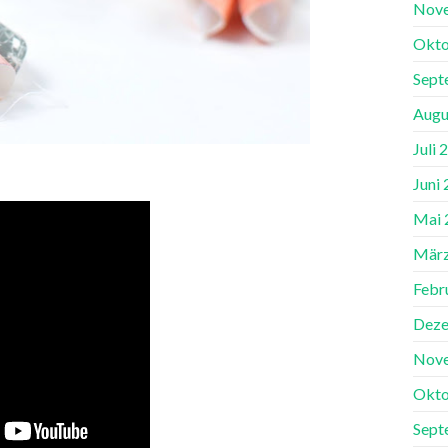
Nov
Okto
Sept
Augu
Juli 
Juni
Mai 
März
Febr
Deze
Nov
Okto
Sept