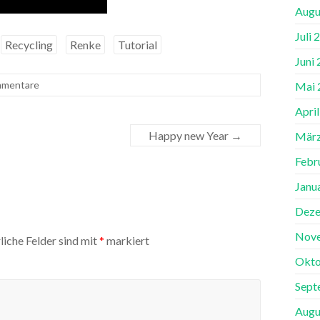
Augu
Juli 
Recycling
Renke
Tutorial
Juni
mmentare
Mai 
Apri
Happy new Year
→
März
Febr
Janu
Deze
Nov
liche Felder sind mit
*
markiert
Okto
Sept
Augu