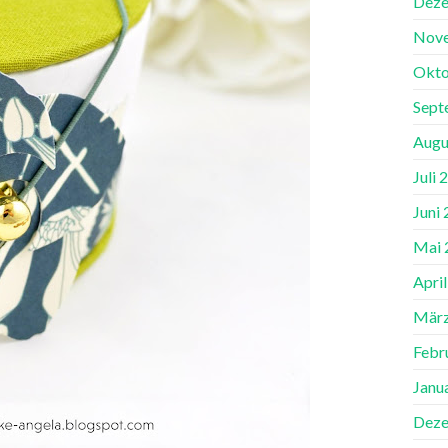
Deze
Nov
Okto
Sept
Augu
Juli 
Juni
Mai 
Apri
März
Febr
Janu
Deze