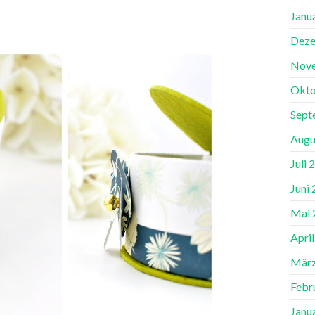
Janu
Deze
Nov
Okto
Sept
Augu
Juli 
Juni
Mai 
Apri
März
Febr
Janu