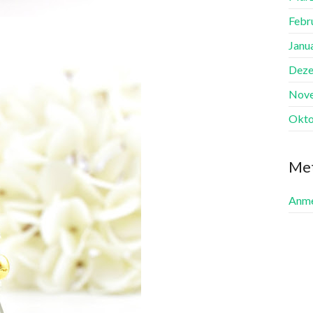
Febr
Janu
Deze
Nov
Okto
Me
Anme