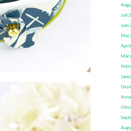
Augu
Juli 
Juni
Mai 
Apri
März
Febr
Janu
Deze
Nov
Okto
Sept
Augu