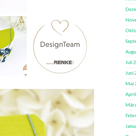
Deze
Nov
Okto
Sept
Augu
Juli 
Juni
Mai 
Apri
März
Febr
Janu