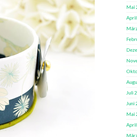
Mai 
Apri
März
Febr
Deze
Nov
Okto
Augu
Juli 
Juni
Mai 
Apri
März