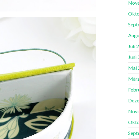
Nov
Okto
Sept
Augu
Juli 
Juni
Mai 
März
Febr
Deze
Nov
Okto
Sept