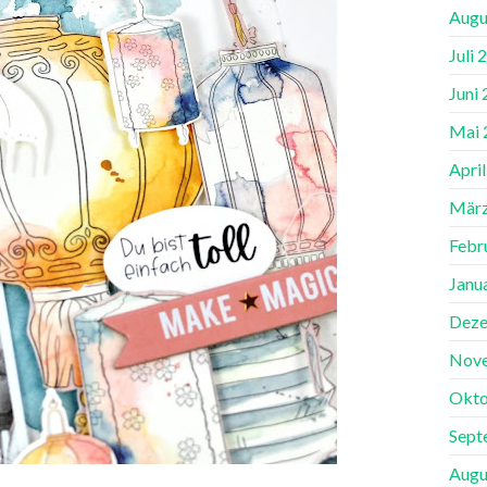
Augu
Juli 
Juni
Mai 
Apri
März
Febr
Janu
Deze
Nov
Okto
Sept
Augu