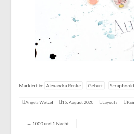
Markiert in:
Alexandra Renke
Geburt
Scrapbook
Angela Wetzel
15. August 2020
Layouts
Kei
←
1000 und 1 Nacht