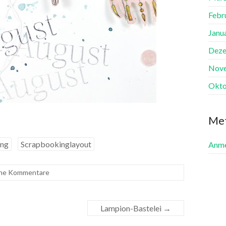
Febr
Janu
Deze
Nov
Okto
Me
ing
Scrapbookinglayout
Anme
ne Kommentare
Lampion-Bastelei
→