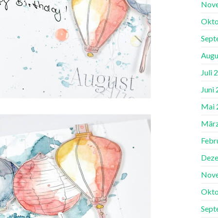
Nov
Okto
Sept
Augu
Juli 
Juni
Mai 
März
Febr
Deze
Nov
Okto
Sept