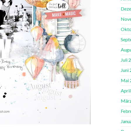
Deze
Nov
Okto
Sept
Augu
Juli 
Juni
Mai 
Apri
März
Febr
Janu