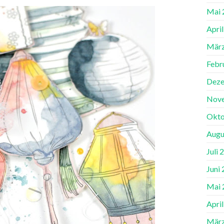
Mai 
Apri
März
Febr
Deze
Nov
Okto
Augu
Juli 
Juni
Mai 
Apri
März