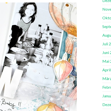
Deze
Nov
Okto
Sept
Augu
Juli 
Juni
Mai 
Apri
März
Febr
Janu
Deze