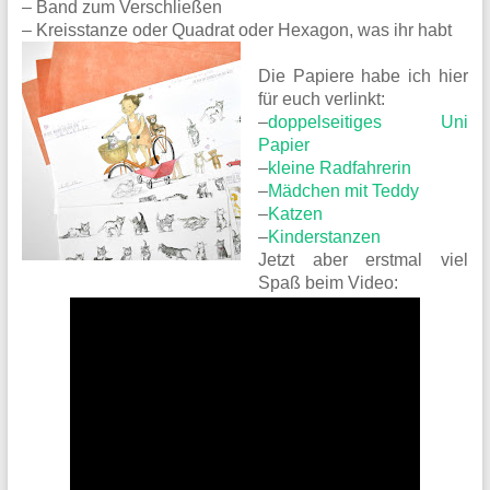
– Band zum Verschließen
– Kreisstanze oder Quadrat oder Hexagon, was ihr habt
Die Papiere habe ich hier
für euch verlinkt:
–
doppelseitiges Uni
Papier
–
kleine Radfahrerin
–
Mädchen mit Teddy
–
Katzen
–
Kinderstanzen
Jetzt aber erstmal viel
Spaß beim Video: