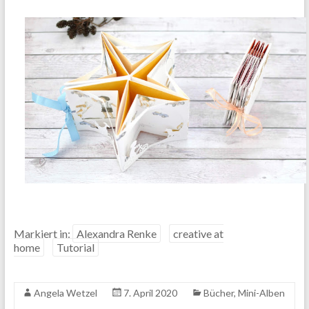
Markiert in:
Alexandra Renke
creative at
home
Tutorial
Angela Wetzel
7. April 2020
Bücher
,
Mini-Alben