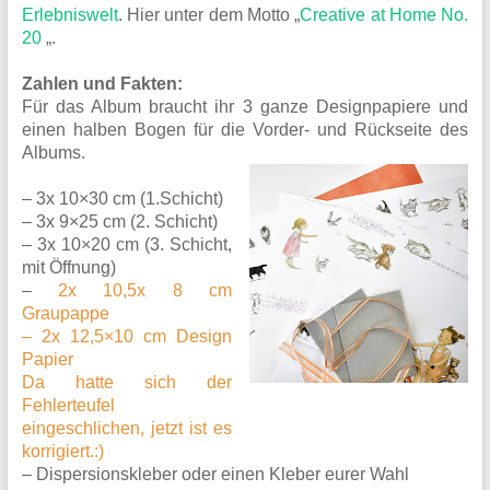
Erlebniswelt
. Hier unter dem Motto „
Creative at Home No.
20
„.
Zahlen und Fakten:
Für das Album braucht ihr 3 ganze Designpapiere und
einen halben Bogen für die Vorder- und Rückseite des
Albums.
– 3x 10×30 cm (1.Schicht)
– 3x 9×25 cm (2. Schicht)
– 3x 10×20 cm (3. Schicht,
mit Öffnung)
–
2x 10,5x 8 cm
Graupappe
– 2x 12,5×10 cm Design
Papier
Da hatte sich der
Fehlerteufel
eingeschlichen, jetzt ist es
korrigiert.:)
– Dispersionskleber oder einen Kleber eurer Wahl