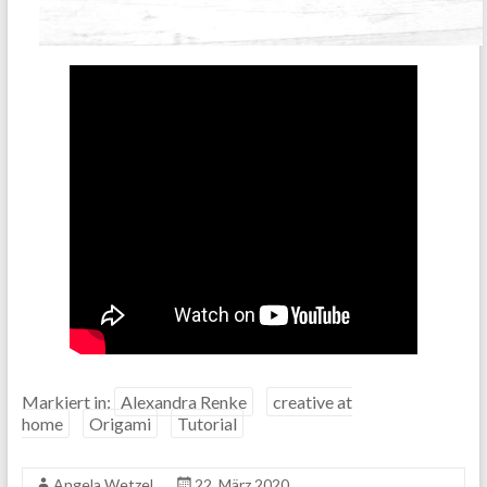
Markiert in:
Alexandra Renke
creative at
home
Origami
Tutorial
Angela Wetzel
22. März 2020