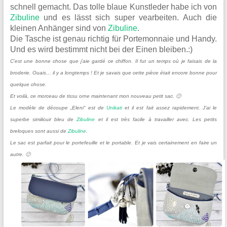
schnell gemacht. Das tolle blaue Kunstleder habe ich von
Zibuline
und es lässt sich super vearbeiten. Auch die
kleinen Anhänger sind von
Zibuline
.
Die Tasche ist genau richtig für Portemonnaie und Handy.
Und es wird bestimmt nicht bei der Einen bleiben.:)
C’est une bonne chose que j’aie gardé ce chiffon. Il fut un temps où je faisais de la
broderie. Ouais… il y a longtemps ! Et je savais que cette pièce était encore bonne pour
quelque chose.
Et voilà, ce morceau de tissu orne maintenant mon nouveau petit sac. 🙂
Le modèle de découpe „Eleni“ est de
Unikati
et il est fait assez rapidement. J’ai le
superbe similicuir bleu de
Zibuline
et il est très facile à travailler avec. Les petits
breloques sont aussi de
Zibuline
.
Le sac est parfait pour le portefeuille et le portable. Et je vais certainement en faire un
autre. 🙂