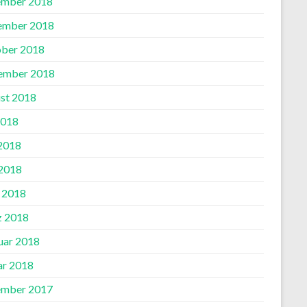
mber 2018
ember 2018
ber 2018
ember 2018
st 2018
2018
 2018
2018
l 2018
 2018
uar 2018
ar 2018
mber 2017