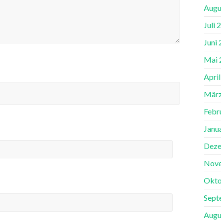
Augu
Juli 
Juni
Mai 
Apri
März
Febr
Janu
Deze
Nov
Okto
Sept
Augu