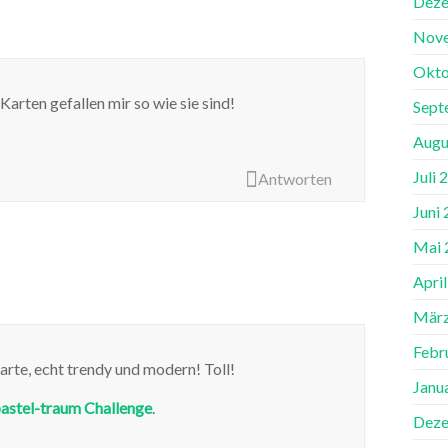
Deze
Nov
Okto
 Karten gefallen mir so wie sie sind!
Sept
Augu
Juli 
Antworten
Juni
Mai 
Apri
März
Febr
arte, echt trendy und modern! Toll!
Janu
astel-traum Challenge
.
Deze