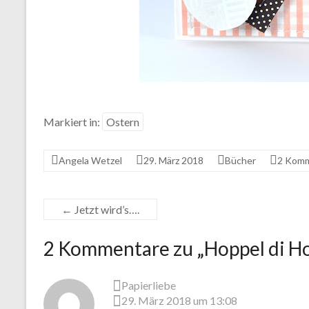
Markiert in:
Ostern
Angela Wetzel
29. März 2018
Bücher
2 Kom
←
Jetzt wird’s….
2 Kommentare zu „
Hoppel di H
Papierliebe
29. März 2018 um 13:08