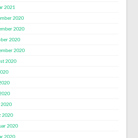
ar 2021
mber 2020
ember 2020
ber 2020
ember 2020
st 2020
2020
 2020
2020
l 2020
 2020
uar 2020
ar 2020