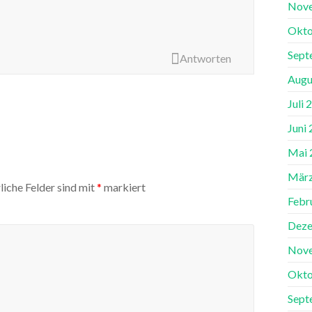
Nov
Okto
Sept
Antworten
Augu
Juli 
Juni
Mai 
März
liche Felder sind mit
*
markiert
Febr
Deze
Nov
Okto
Sept