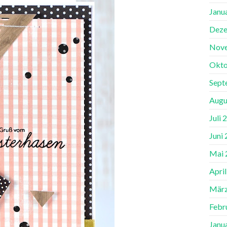
Janu
Deze
Nov
Okto
Sept
Augu
Juli 
Juni
Mai 
Apri
März
Febr
Janu