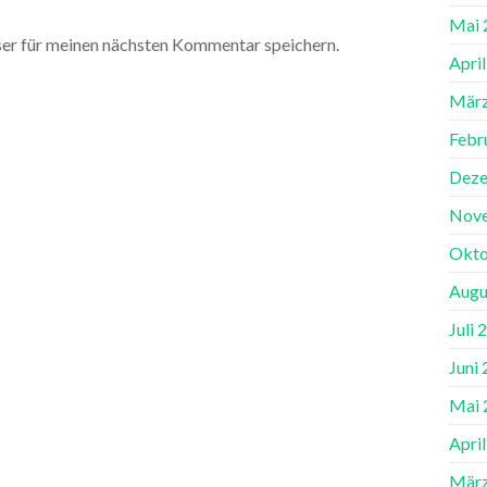
Mai 
er für meinen nächsten Kommentar speichern.
Apri
März
Febr
Deze
Nov
Okto
Augu
Juli 
Juni
Mai 
Apri
März