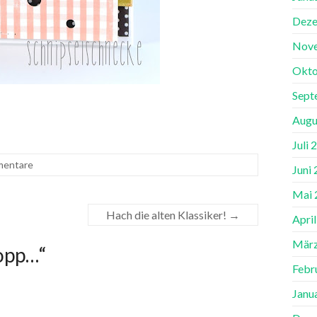
Deze
Nov
Okto
Sept
Augu
Juli 
mentare
Juni
Mai 
Hach die alten Klassiker!
→
Apri
März
opp…
“
Febr
Janu