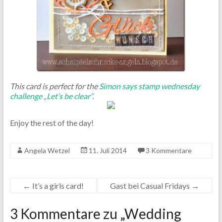
This card is perfect for the
Simon says stamp wednesday
challenge „Let’s be clear“
.
Enjoy the rest of the day!
Angela Wetzel
11. Juli 2014
3 Kommentare
←
It’s a girls card!
Gast bei Casual Fridays
→
3 Kommentare zu „
Wedding