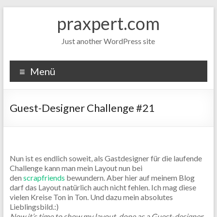
Zum
praxpert.com
Inhalt
springen
Just another WordPress site
Menü
Guest-Designer Challenge #21
Nun ist es endlich soweit, als Gastdesigner für die laufende
Challenge kann man mein Layout nun bei
den
scrapfriends
bewundern. Aber hier auf meinem Blog
darf das Layout natürlich auch nicht fehlen. Ich mag diese
vielen Kreise Ton in Ton. Und dazu mein absolutes
Lieblingsbild.:)
Now it’s time to show my layout, done as a Guest-designer